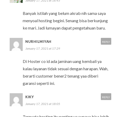
January 17, 2021 at 16:45
Banyak istilah yang belum akrab nih sama saya
menyoal hosting begini. Senang bisa berkunjung
ke mari. Jadi lumayan dapat pengetahuan baru.
NURHILMIYAH
REPLY
January 17, 2021 at 17:29
Di Hoster co id ada jaminan uang kembali ya
kalau layanan tidak sesuai dengan harapan. Wah,
berarti customer bener2 tenang yaa diberi
garansi seperti ini.
KIKY
REPLY
January 17, 2021 at 18:05
Ternyata hosting itu penting ya supaya bisa lebih