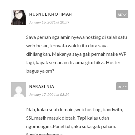
HUSNUL KHOTIMAH
REPLY
January 16, 2021 at 20:59
Saya pernah ngalamin nyewa hosting di salah satu
web besar, ternyata waktu itu data saya
dihilangkan. Makanya saya gak pernah make WP
lagi, kayak semacam trauma gitu hikz.. Hoster
bagus ya om?
NARASI NIA
REPLY
January 17, 2021 at 03:29
Nah, kalau soal domain, web hosting, bandwith,
SSL masih masuk diotak. Tapi kalau udah
ngomongin cPanel tuh, aku suka gak paham.
Susah mudengnya