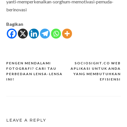
yanti-memperkenalkan-sorghum-memotivasi-pemuda-
berinovasi
Bagikan
PENGEN MENDALAMI
SOCIOSIGHT.CO WEB
Post
FOTOGRAFI? CARI TAU
APLIKASI UNTUK ANDA
PERBEDAAN LENSA-LENSA
YANG MEMBUTUHKAN
navigation
INI!
EFISIENSI
LEAVE A REPLY