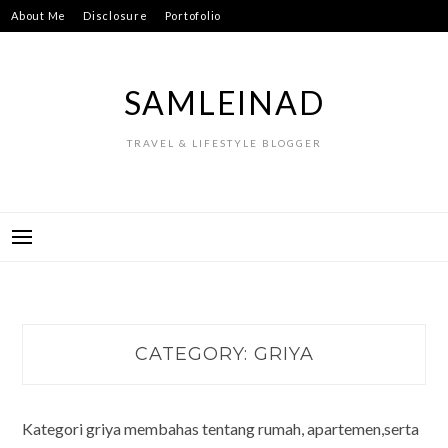
Skip
About Me
Disclosure
Portofolio
to
content
SAMLEINAD
TRAVEL & LIFESTYLE BLOGGER
CATEGORY:
GRIYA
Kategori griya membahas tentang rumah, apartemen,serta