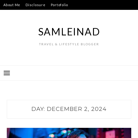
Skip
About Me
Disclosure
Portofolio
to
content
SAMLEINAD
TRAVEL & LIFESTYLE BLOGGER
DAY:
DECEMBER 2, 2024