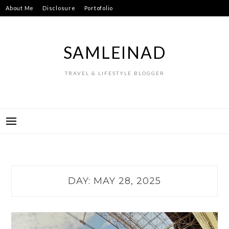
Skip
About Me
Disclosure
Portofolio
to
content
SAMLEINAD
TRAVEL & LIFESTYLE BLOGGER
DAY:
MAY 28, 2025