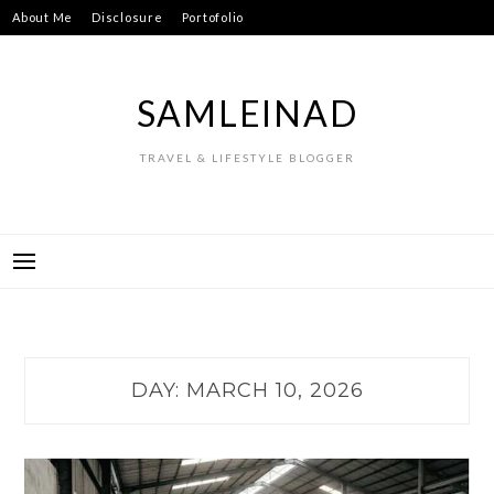
Skip
About Me
Disclosure
Portofolio
to
content
SAMLEINAD
TRAVEL & LIFESTYLE BLOGGER
DAY:
MARCH 10, 2026