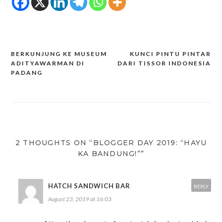
BERKUNJUNG KE MUSEUM
KUNCI PINTU PINTAR
Post
ADITYAWARMAN DI
DARI TISSOR INDONESIA
PADANG
navigation
2 THOUGHTS ON “BLOGGER DAY 2019: “HAYU
KA BANDUNG!””
HATCH SANDWICH BAR
REPLY
August 23, 2019 at 16:03