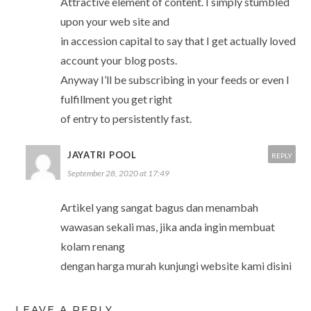
Attractive element of content. I simply stumbled
upon your web site and
in accession capital to say that I get actually loved
account your blog posts.
Anyway I’ll be subscribing in your feeds or even I
fulfillment you get right
of entry to persistently fast.
JAYATRI POOL
REPLY
September 28, 2020 at 17:49
Artikel yang sangat bagus dan menambah
wawasan sekali mas, jika anda ingin membuat
kolam renang
dengan harga murah kunjungi website kami disini
LEAVE A REPLY