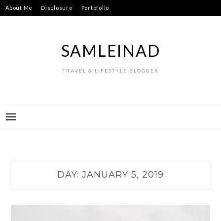
Skip
About Me
Disclosure
Portofolio
to
content
SAMLEINAD
TRAVEL & LIFESTYLE BLOGGER
DAY:
JANUARY 5, 2019