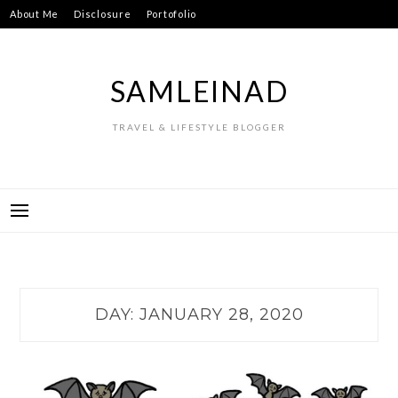
Skip
About Me
Disclosure
Portofolio
to
content
SAMLEINAD
TRAVEL & LIFESTYLE BLOGGER
DAY:
JANUARY 28, 2020