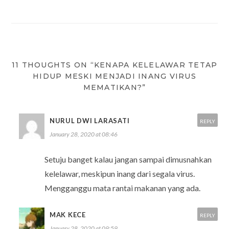
11 THOUGHTS ON “KENAPA KELELAWAR TETAP
HIDUP MESKI MENJADI INANG VIRUS
MEMATIKAN?”
NURUL DWI LARASATI
REPLY
January 28, 2020 at 08:46
Setuju banget kalau jangan sampai dimusnahkan
kelelawar, meskipun inang dari segala virus.
Mengganggu mata rantai makanan yang ada.
MAK KECE
REPLY
January 28, 2020 at 09:59