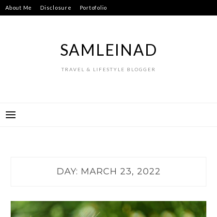
Skip
About Me
Disclosure
Portofolio
to
content
SAMLEINAD
TRAVEL & LIFESTYLE BLOGGER
DAY:
MARCH 23, 2022