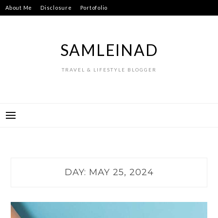
Skip
About Me
Disclosure
Portofolio
to
content
SAMLEINAD
TRAVEL & LIFESTYLE BLOGGER
DAY:
MAY 25, 2024