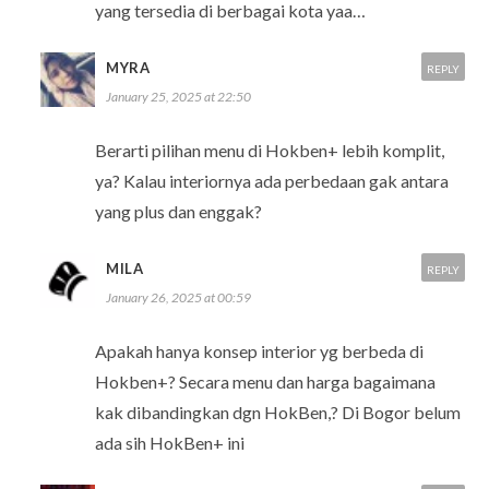
yang tersedia di berbagai kota yaa…
MYRA
REPLY
January 25, 2025 at 22:50
Berarti pilihan menu di Hokben+ lebih komplit,
ya? Kalau interiornya ada perbedaan gak antara
yang plus dan enggak?
MILA
REPLY
January 26, 2025 at 00:59
Apakah hanya konsep interior yg berbeda di
Hokben+? Secara menu dan harga bagaimana
kak dibandingkan dgn HokBen,? Di Bogor belum
ada sih HokBen+ ini