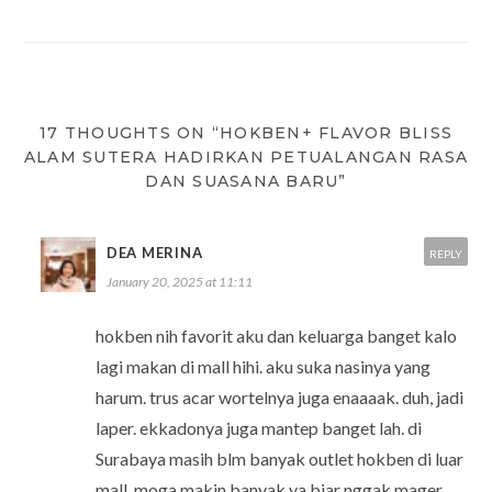
17 THOUGHTS ON “HOKBEN+ FLAVOR BLISS
ALAM SUTERA HADIRKAN PETUALANGAN RASA
DAN SUASANA BARU”
DEA MERINA
REPLY
January 20, 2025 at 11:11
hokben nih favorit aku dan keluarga banget kalo
lagi makan di mall hihi. aku suka nasinya yang
harum. trus acar wortelnya juga enaaaak. duh, jadi
laper. ekkadonya juga mantep banget lah. di
Surabaya masih blm banyak outlet hokben di luar
mall. moga makin banyak ya biar nggak mager