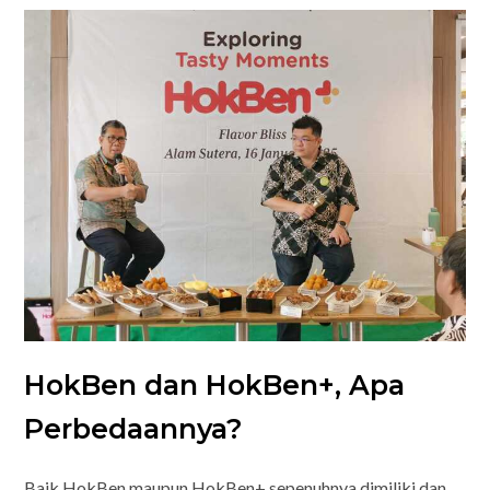
HokBen dan HokBen+, Apa
Perbedaannya?
Baik HokBen maupun HokBen+ sepenuhnya dimiliki dan