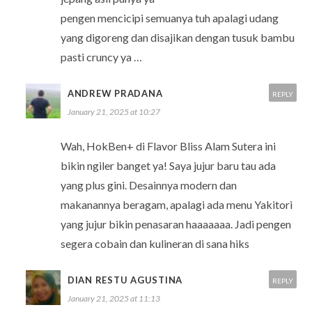
pengen mencicipi semuanya tuh apalagi udang
yang digoreng dan disajikan dengan tusuk bambu
pasti cruncy ya …
ANDREW PRADANA
REPLY
January 21, 2025 at 10:27
Wah, HokBen+ di Flavor Bliss Alam Sutera ini
bikin ngiler banget ya! Saya jujur baru tau ada
yang plus gini. Desainnya modern dan
makanannya beragam, apalagi ada menu Yakitori
yang jujur bikin penasaran haaaaaaa. Jadi pengen
segera cobain dan kulineran di sana hiks
DIAN RESTU AGUSTINA
REPLY
January 21, 2025 at 11:13