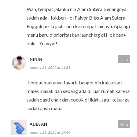
Wah, tempat jalanku nih Alam Sutera. Senangnya
sudah ada Hokben+ di Falvor Bliss Alam Sutera.
Enggak perlu jauh-jauh ke tempat lainnya. Apalagi
menu baru diprioritaskan launching di Hokben+
dulu…Yeayyy!!
NININ
REPLY
January 21, 2025 at 11:31
Tempat makanan favorit banget nih kalau lagi
males masak dan sedang ada di luar rumah karena
sudah pasti enak dan cocok di lidah. satu keluarga
sudah pasti mau…
ADESAN
REPLY
January 21, 2025 at 19:44