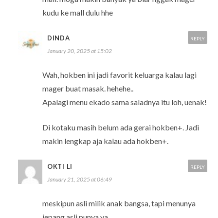
kudu ke mall dulu hhe
DINDA
REPLY
January 20, 2025 at 15:02
Wah, hokben ini jadi favorit keluarga kalau lagi
mager buat masak. hehehe..
Apalagi menu ekado sama saladnya itu loh, uenak!
Di kotaku masih belum ada gerai hokben+. Jadi
makin lengkap aja kalau ada hokben+.
OKTI LI
REPLY
January 21, 2025 at 06:49
meskipun asli milik anak bangsa, tapi menunya
jepang asli punya ya