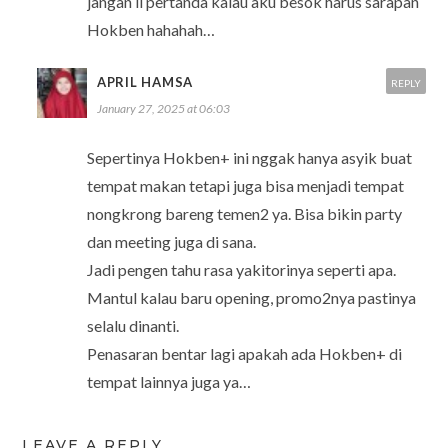
jangan ii pertanda kalau aku besok harus sarapan
Hokben hahahah…
APRIL HAMSA
REPLY
January 27, 2025 at 06:03
Sepertinya Hokben+ ini nggak hanya asyik buat
tempat makan tetapi juga bisa menjadi tempat
nongkrong bareng temen2 ya. Bisa bikin party
dan meeting juga di sana.
Jadi pengen tahu rasa yakitorinya seperti apa.
Mantul kalau baru opening, promo2nya pastinya
selalu dinanti.
Penasaran bentar lagi apakah ada Hokben+ di
tempat lainnya juga ya…
LEAVE A REPLY