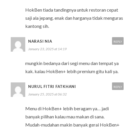
HokBen tiada tandingnya untuk restoran cepat
saji ala jepang. enak dan harganya tidak menguras
kantong sih.
NARASI NIA
REPLY
January 23, 2025 at 14:19
mungkin bedanya dari segi menu dan tempat ya
kak. kalau HokBen+ lebih premium gitu kali ya.
NURUL FITRI FATKHANI
REPLY
January 25, 2025 at 06:32
Menu di HokBen+ lebih beragam ya… jadi
banyak pilihan kalau mau makan di sana.
Mudah-mudahan makin banyak gerai HokBen+