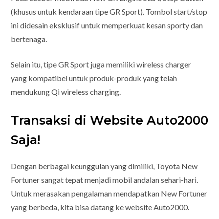
(khusus untuk kendaraan tipe GR Sport). Tombol start/stop
ini didesain eksklusif untuk memperkuat kesan sporty dan
bertenaga.
Selain itu, tipe GR Sport juga memiliki wireless charger
yang kompatibel untuk produk-produk yang telah
mendukung Qi wireless charging.
Transaksi di Website Auto2000
Saja!
Dengan berbagai keunggulan yang dimiliki, Toyota New
Fortuner sangat tepat menjadi mobil andalan sehari-hari.
Untuk merasakan pengalaman mendapatkan New Fortuner
yang berbeda, kita bisa datang ke website Auto2000.