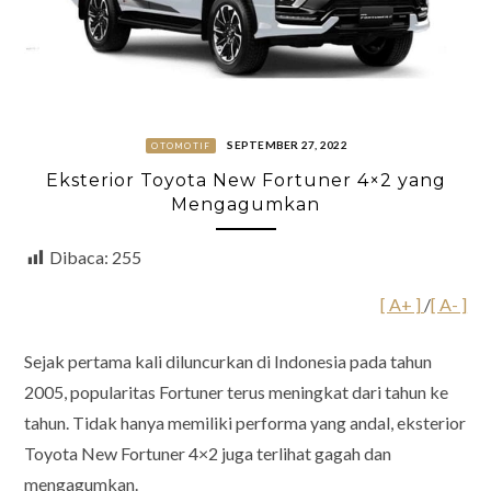
SEPTEMBER 27, 2022
OTOMOTIF
Eksterior Toyota New Fortuner 4×2 yang
Mengagumkan
Dibaca:
255
[ A+ ]
/
[ A- ]
Sejak pertama kali diluncurkan di Indonesia pada tahun
2005, popularitas Fortuner terus meningkat dari tahun ke
tahun. Tidak hanya memiliki performa yang andal, eksterior
Toyota New Fortuner 4×2 juga terlihat gagah dan
mengagumkan.