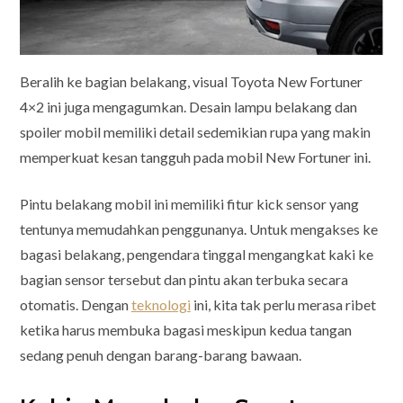
Beralih ke bagian belakang, visual Toyota New Fortuner
4×2 ini juga mengagumkan. Desain lampu belakang dan
spoiler mobil memiliki detail sedemikian rupa yang makin
memperkuat kesan tangguh pada mobil New Fortuner ini.
Pintu belakang mobil ini memiliki fitur kick sensor yang
tentunya memudahkan penggunanya. Untuk mengakses ke
bagasi belakang, pengendara tinggal mengangkat kaki ke
bagian sensor tersebut dan pintu akan terbuka secara
otomatis. Dengan
teknologi
ini, kita tak perlu merasa ribet
ketika harus membuka bagasi meskipun kedua tangan
sedang penuh dengan barang-barang bawaan.