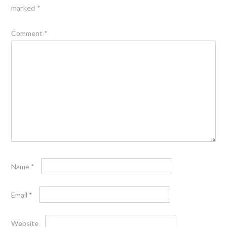
marked
*
Comment
*
Name
*
Email
*
Website