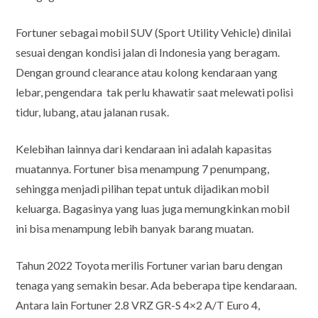
Fortuner sebagai mobil SUV (Sport Utility Vehicle) dinilai
sesuai dengan kondisi jalan di Indonesia yang beragam.
Dengan ground clearance atau kolong kendaraan yang
lebar, pengendara tak perlu khawatir saat melewati polisi
tidur, lubang, atau jalanan rusak.
Kelebihan lainnya dari kendaraan ini adalah kapasitas
muatannya. Fortuner bisa menampung 7 penumpang,
sehingga menjadi pilihan tepat untuk dijadikan mobil
keluarga. Bagasinya yang luas juga memungkinkan mobil
ini bisa menampung lebih banyak barang muatan.
Tahun 2022 Toyota merilis Fortuner varian baru dengan
tenaga yang semakin besar. Ada beberapa tipe kendaraan.
Antara lain Fortuner 2.8 VRZ GR-S 4×2 A/T Euro 4,