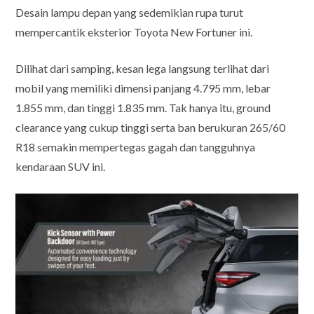
Desain lampu depan yang sedemikian rupa turut
mempercantik eksterior Toyota New Fortuner ini.
Dilihat dari samping, kesan lega langsung terlihat dari
mobil yang memiliki dimensi panjang 4.795 mm, lebar
1.855 mm, dan tinggi 1.835 mm. Tak hanya itu, ground
clearance yang cukup tinggi serta ban berukuran 265/60
R18 semakin mempertegas gagah dan tangguhnya
kendaraan SUV ini.