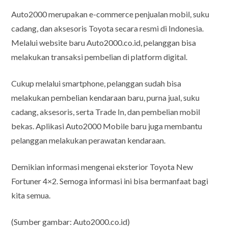
Auto2000 merupakan e-commerce penjualan mobil, suku
cadang, dan aksesoris Toyota secara resmi di Indonesia.
Melalui website baru Auto2000.co.id, pelanggan bisa
melakukan transaksi pembelian di platform digital.
Cukup melalui smartphone, pelanggan sudah bisa
melakukan pembelian kendaraan baru, purna jual, suku
cadang, aksesoris, serta Trade In, dan pembelian mobil
bekas. Aplikasi Auto2000 Mobile baru juga membantu
pelanggan melakukan perawatan kendaraan.
Demikian informasi mengenai eksterior Toyota New
Fortuner 4×2. Semoga informasi ini bisa bermanfaat bagi
kita semua.
(Sumber gambar: Auto2000.co.id)