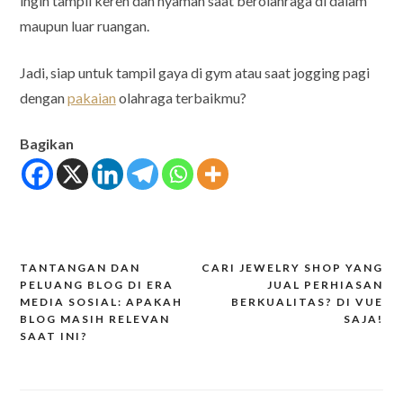
ingin tampil keren dan nyaman saat berolahraga di dalam
maupun luar ruangan.
Jadi, siap untuk tampil gaya di gym atau saat jogging pagi
dengan
pakaian
olahraga terbaikmu?
Bagikan
TANTANGAN DAN
CARI JEWELRY SHOP YANG
Post
PELUANG BLOG DI ERA
JUAL PERHIASAN
MEDIA SOSIAL: APAKAH
BERKUALITAS? DI VUE
navigation
BLOG MASIH RELEVAN
SAJA!
SAAT INI?