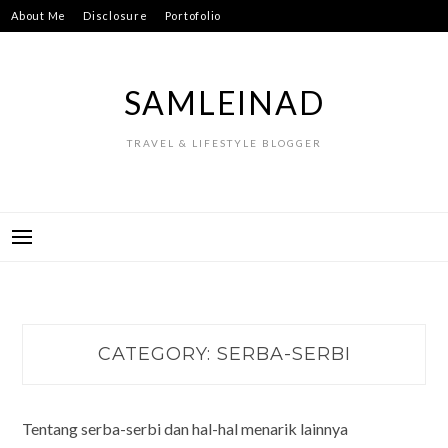
Skip
About Me
Disclosure
Portofolio
to
content
SAMLEINAD
TRAVEL & LIFESTYLE BLOGGER
CATEGORY:
SERBA-SERBI
Tentang serba-serbi dan hal-hal menarik lainnya