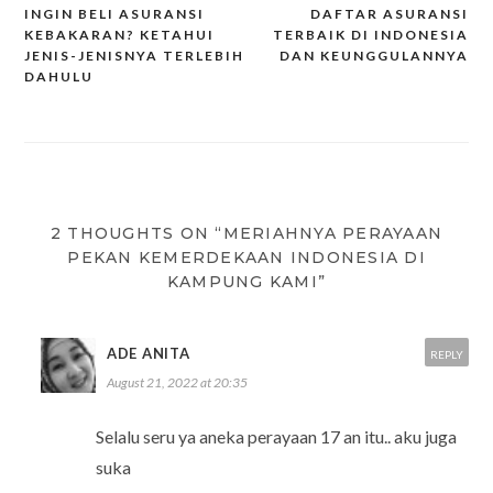
INGIN BELI ASURANSI
DAFTAR ASURANSI
Post
KEBAKARAN? KETAHUI
TERBAIK DI INDONESIA
JENIS-JENISNYA TERLEBIH
DAN KEUNGGULANNYA
navigation
DAHULU
2 THOUGHTS ON “MERIAHNYA PERAYAAN
PEKAN KEMERDEKAAN INDONESIA DI
KAMPUNG KAMI”
ADE ANITA
REPLY
August 21, 2022 at 20:35
Selalu seru ya aneka perayaan 17 an itu.. aku juga
suka